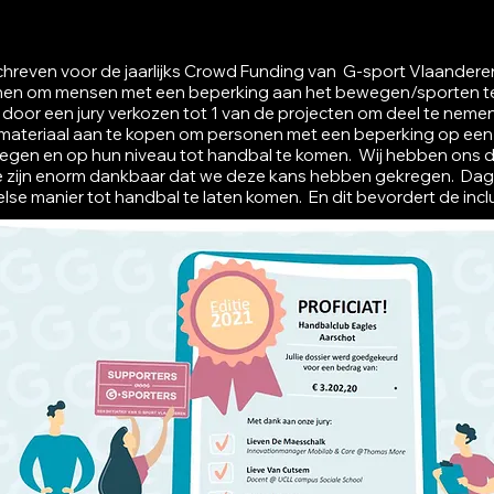
hreven voor de jaarlijks Crowd Funding van G-sport Vlaanderen.
unen om mensen met een beperking aan het bewegen/sporten te 
is door een jury verkozen tot 1 van de projecten om deel te ne
ortmateriaal aan te kopen om personen met een beperking op ee
gen en op hun niveau tot handbal te komen. Wij hebben ons d
zijn enorm dankbaar dat we deze kans hebben gekregen. Dagel
else manier tot handbal te laten komen. En dit bevordert de incl