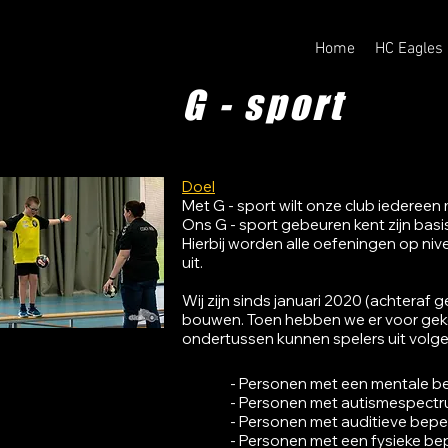
Home
HC Eagles
G - sport
Doel
Met G - sport wilt onze club iederee
Ons G - sport gebeuren kent zijn basi
Hierbij worden alle oefeningen op ni
uit.
Wij zijn sinds januari 2020 (achtera
bouwen. Toen hebben we er voor geko
ondertussen kunnen spelers uit volg
- Personen met een mentale b
- Personen met autismespect
- Personen met auditieve bepe
- Personen met een fysieke be