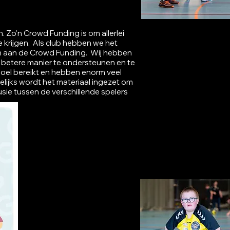
 Zo'n Crowd Funding is om allerlei
krijgen. Als club hebben we het
men aan de Crowd Funding. Wij hebben
n betere manier te ondersteunen en te
oel bereikt en hebben enorm veel
ijks wordt het materiaal ingezet om
usie tussen de verschillende spel
ers