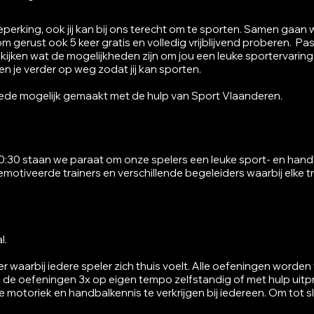
perking, ook jij kan bij ons terecht om te sporten. Samen gaan 
Kom gerust ook
5 keer gratis en volledig vrijblijvend proberen. Pa
ijken wat de mogelijkheden zijn om jou een leuke sportervaring
pen je verder op weg zodat jij kan sporten.
mede mogelijk gemaakt met de hulp van Sport Vlaanderen.
:30 staan we paraat om onze spelers een leuke sport- en handb
tiveerde trainers en verschillende begeleiders waarbij elke trai
.​
aarbij iedere speler zich thuis voelt. Alle oefeningen worde
 de oefeningen 3x op eigen tempo zelfstandig of met hulp uitp
 motoriek en handbalkennis te verkrijgen bij iedereen. Om tot s