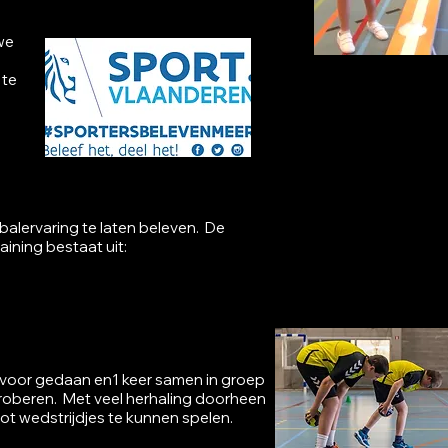
we
s
 te
alervaring te laten beleven. De
ning bestaat uit:​​
n voor gedaan en1 keer samen in groep
roberen. Met veel herhaling doorheen
lot wedstrijdjes te kunnen spelen.