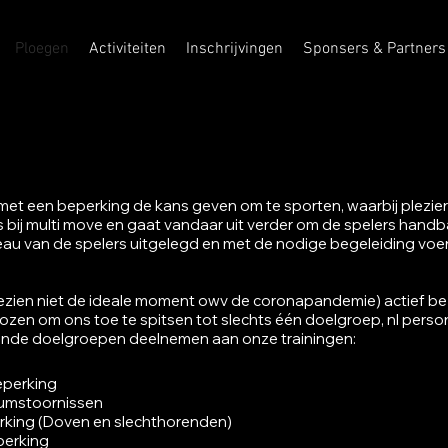
Ploegen
Activiteiten
Inschrijvingen
Sponsers & Partners
n met een beperking de kans geven om te sporten, waarbij plezie
s bij multi move en gaat vandaar uit verder om de spelers handba
veau van de spelers uitgelegd en met de nodige begeleiding v
f gezien niet de ideale moment owv de coronapandemie) actief b
zen om ons toe te spitsen tot slechts één doelgroep, nl pers
ende doelgroepen deelnemen aan onze trainingen:
eperking
rumstoornissen
rking (Doven en slechthorenden)
perking